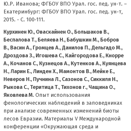
Ю.Р. Иванова; ФГБОУ ВПО Урал. гос. пед. ун-т. –
Екатеринбург: ФГБОУ ВПО Урал. гос. пед. ун-т,
2015. - С. 100-111.
Курхинен Ю., Оваскайнен О., Большаков В.,
Беспалова Т., Беляева Н., Бабушкин М., Бобров
В., Васин А., Громцев А., Данилов П., Дельгадо М.,
Дроздова З., Игошева С., Кайгородова Е., Кнорре
А., Кочанов С., Кузнецов А., Кутенков А., Куянцева
Н., Ларин Е., Линден Х., Мамонтов В., Мейке Е.,
Неверов Н., Пучнина Л., Сазонов С., Сиккиля Н.,
Рыкова С., Теритица Т., Тихонов г., Чащина О.,
Яковлева М.
Опыт использования
фенологических наблюдений в заповедниках
при анализе современных изменений биоты
лесов Евразии. Материалы V Международной
конференции «Окружающая среда и