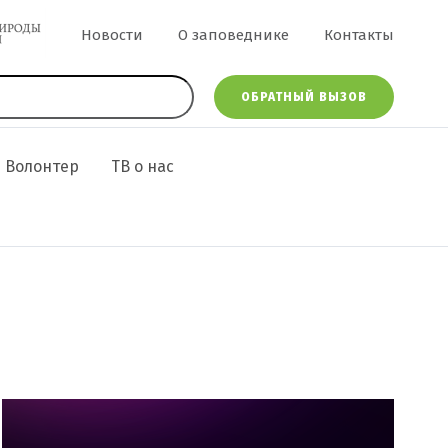
Меню в шапке
Новости
О заповеднике
Контакты
ОБРАТНЫЙ ВЫЗОВ
Волонтер
ТВ о нас