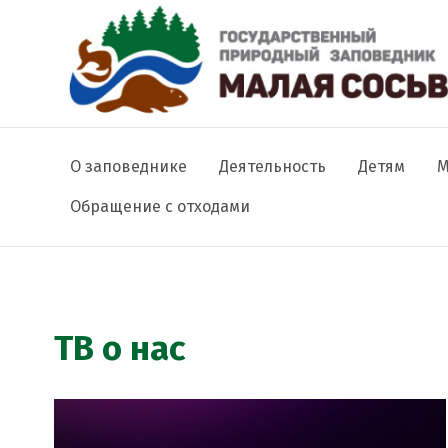
Основная навигация
О заповеднике
Деятельность
Детям
М
Обращение с отходами
Строка навигации
ТВ о нас