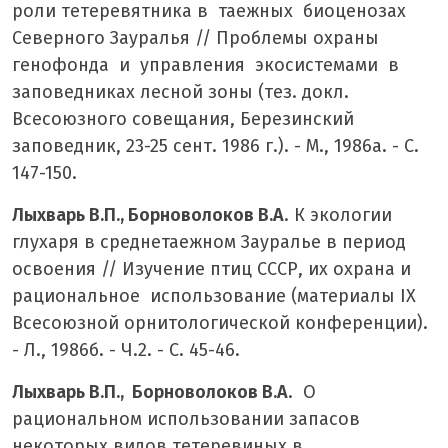
роли тетеревятника в таежных биоценозах
Северного Зауралья // Проблемы охраны
генофонда и управления экосистемами в
заповедниках лесной зоны (тез. докл.
Всесоюзного совещания, Березинский
заповедник, 23-25 сент. 1986 г.). - М., 1986а. - С.
147-150.
Лыхварь В.П., Борноволоков В.А
. К экологии
глухаря в среднетаежном Зауралье в период
освоения // Изучение птиц СССР, их охрана и
рациональное использование (материалы IХ
Всесоюзной орнитологической конференции).
- Л., 1986б. - Ч.2. - С. 45-46.
Лыхварь В.П., Борноволоков В.А
. О
рациональном использовании запасов
некоторых видов тетеревиных в