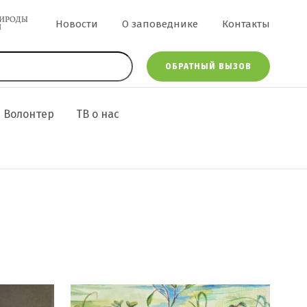
Меню в шапке
Новости
О заповеднике
Контакты
ОБРАТНЫЙ ВЫЗОВ
Волонтер
ТВ о нас