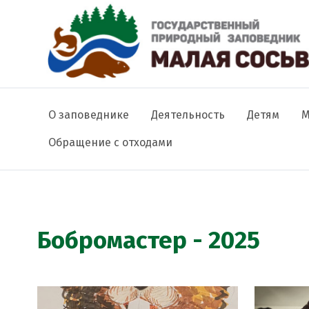
Основная навигация
О заповеднике
Деятельность
Детям
М
Обращение с отходами
Строка навигации
Бобромастер - 2025