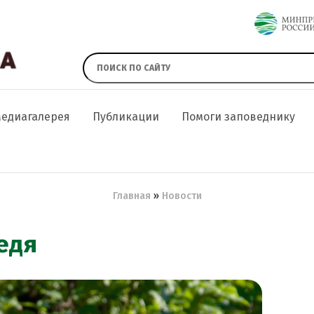
едиагалерея
Публикации
Помоги заповеднику
Главная
Новости
едя