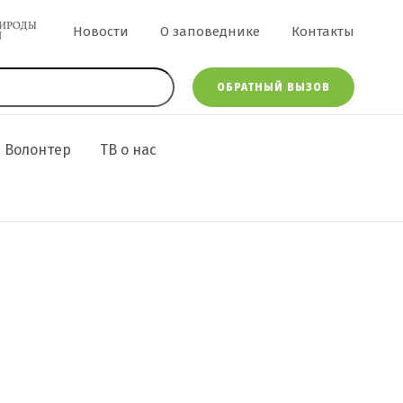
Меню в шапке
Новости
О заповеднике
Контакты
ОБРАТНЫЙ ВЫЗОВ
Волонтер
ТВ о нас