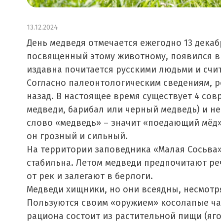
13.12.2024
День медведя отмечается ежегодно 13 декаб
посвященный этому животному, появился в 
издавна почитается русскими людьми и счит
Согласно палеонтологическим сведениям, р
назад. В настоящее время существует 4 сов
медведи, барибал или черный медведь) и не
слово «медведь» – значит «поедающий мёд»
он грозный и сильный.
На территории заповедника «Малая Сосьва
стабильна. Летом медведи предпочитают ре
от рек и залегают в берлоги.
Медведи хищники, но они всеядны, несмотря 
Пользуются своим «оружием» косолапые чащ
рациона состоит из растительной пищи (ягод