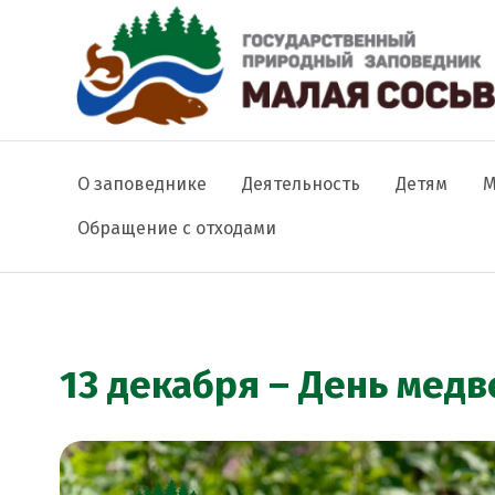
Основная навигация
О заповеднике
Деятельность
Детям
М
Обращение с отходами
Строка навигации
13 декабря – День медв