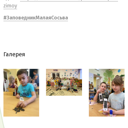
zimoy
#ЗаповедникМалаяСосьва
Галерея