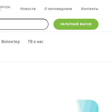
Меню в шапке
Новости
О заповеднике
Контакты
ОБРАТНЫЙ ВЫЗОВ
Волонтер
ТВ о нас