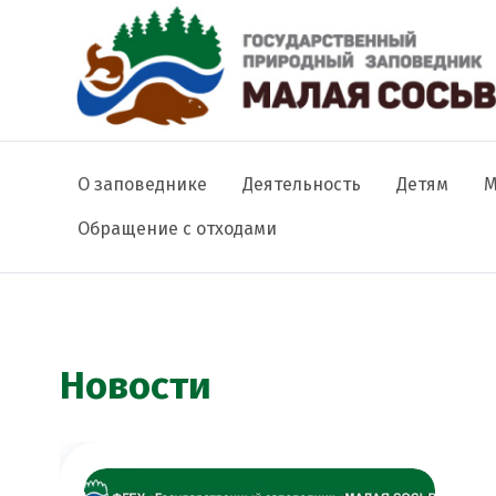
Основная навигация
О заповеднике
Деятельность
Детям
М
Обращение с отходами
Строка навигации
Новости